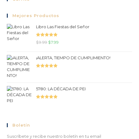
Mejores Productos
Libro Las Fiestas del Señor
Valorado
$
9.99
$
7.99
con
5.00
de
5
¡ALERTA, TIEMPO DE CUMPLIMIENTO!
Valorado
con
5.00
de
5
5780: LA DÉCADA DE PEI
Valorado
con
5.00
de
5
Boletín
Suscríbete y recibe nuestro boletín en tu email