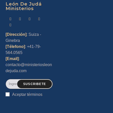
León De Judá
Ministerios
[Dirección]
: Suiza -
Ginebra
[Télefono]
: +41-79-
564.0565
[Email]
:
contacto@ministeriosleon
dejuda.com
SUSCRIBETE
Aceptar términos