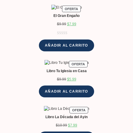
un cliente
OFERTA
El Gran Engaño
$
9.99
$
7.99
Valorado
3
con
4.33
de
AÑADIR AL CARRITO
5 en base a
valoracione
s de
OFERTA
clientes
Libro Tu Iglesia en Casa
$
9.99
$
5.99
AÑADIR AL CARRITO
OFERTA
Libro La Década del Ayin
$
10.99
$
7.99