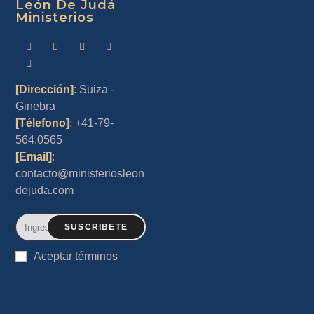
León De Judá
Ministerios
[Dirección]
: Suiza -
Ginebra
[Télefono]
: +41-79-
564.0565
[Email]
:
contacto@ministeriosleon
dejuda.com
SUSCRIBETE
Aceptar términos