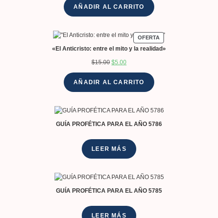
con
4.33
de
AÑADIR AL CARRITO
5 en base a
valoracione
s de
OFERTA
clientes
«El Anticristo: entre el mito y la realidad»
$
15.00
$
5.00
AÑADIR AL CARRITO
GUÍA PROFÉTICA PARA EL AÑO 5786
LEER MÁS
GUÍA PROFÉTICA PARA EL AÑO 5785
LEER MÁS