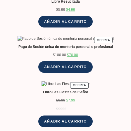
Libro Resucitada
$
5.99
$
4.99
AÑADIR AL CARRITO
OFERTA
Pago de Sesión única de mentoría personal o profesional
$
100.00
$
70.00
AÑADIR AL CARRITO
OFERTA
Libro Las Fiestas del Señor
$
9.99
$
7.99
Valorado con
1
5.00
de 5 en
AÑADIR AL CARRITO
base a
valoración de