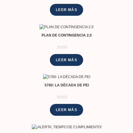
Valorado con
2
5.00
de 5 en
LEER MÁS
base a
valoraciones
de clientes
PLAN DE CONTINGENCIA 2.0
Valorado con
1
5.00
de 5 en
LEER MÁS
base a
valoración de
un cliente
5780: LA DÉCADA DE PEI
Valorado con
1
5.00
de 5 en
LEER MÁS
base a
valoración de
un cliente