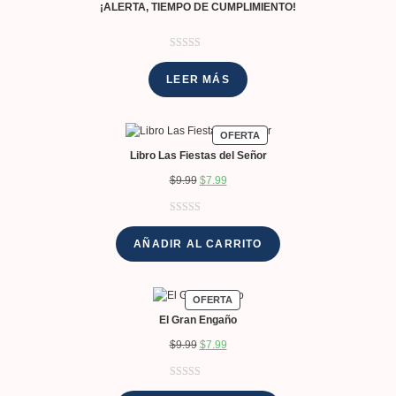
¡ALERTA, TIEMPO DE CUMPLIMIENTO!
Valorado con
1
5.00
de 5 en
LEER MÁS
base a
valoración de
un cliente
OFERTA
Libro Las Fiestas del Señor
$
9.99
$
7.99
Valorado con
1
5.00
de 5 en
AÑADIR AL CARRITO
base a
valoración de
un cliente
OFERTA
El Gran Engaño
$
9.99
$
7.99
Valorado
3