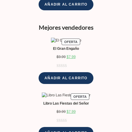
AÑADIR AL CARRITO
Mejores vendedores
OFERTA
El Gran Engaño
$
9.99
$
7.99
Valorado
3
con
4.33
de
AÑADIR AL CARRITO
5 en base a
valoracione
s de
OFERTA
clientes
Libro Las Fiestas del Señor
$
9.99
$
7.99
Valorado con
1
5.00
de 5 en