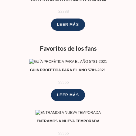
Valorado con
2
5.00
de 5 en
LEER MÁS
base a
valoraciones
de clientes
Favoritos de los fans
GUÍA PROFÉTICA PARA EL AÑO 5781-2021
Valorado con
2
5.00
de 5 en
LEER MÁS
base a
valoraciones
de clientes
ENTRAMOS A NUEVA TEMPORADA