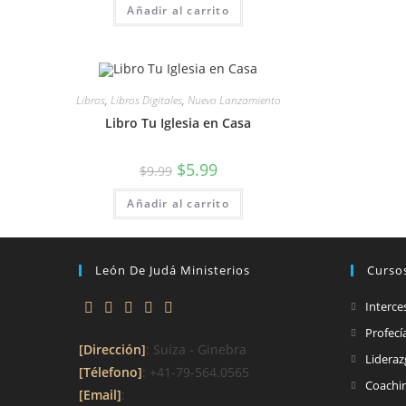
Añadir al carrito
con
4.33
de 5
Libros
,
Libros Digitales
,
Nuevo Lanzamiento
Libro Tu Iglesia en Casa
$
5.99
$
9.99
Añadir al carrito
León De Judá Ministerios
Curso
Interce
Profecí
[Dirección]
: Suiza - Ginebra
Lidera
[Télefono]
: +41-79-564.0565
Coachi
[Email]
: