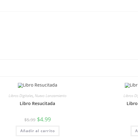
Libros Digitales
,
Nuevo Lanzamiento
Libros Di
Libro Resucitada
Libro
$
4.99
$
5.99
Añadir al carrito
A