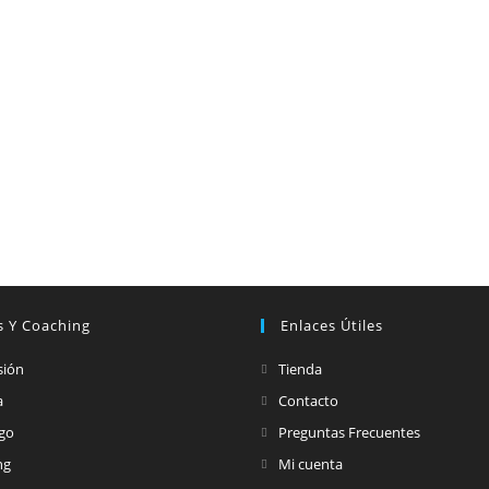
s Y Coaching
Enlaces Útiles
sión
Tienda
a
Contacto
zgo
Preguntas Frecuentes
ng
Mi cuenta