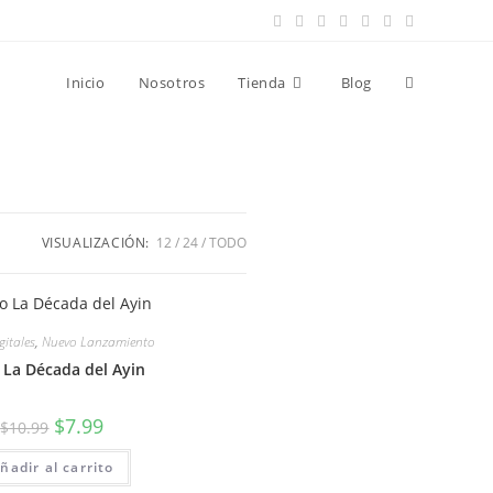
Inicio
Nosotros
Tienda
Blog
VISUALIZACIÓN:
12
24
TODO
gitales
,
Nuevo Lanzamiento
 La Década del Ayin
$
7.99
$
10.99
ñadir al carrito