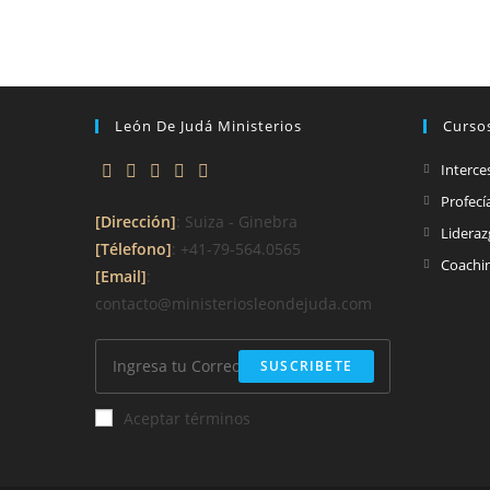
León De Judá Ministerios
Curso
Interce
Profecí
[Dirección]
: Suiza - Ginebra
Lidera
[Télefono]
: +41-79-564.0565
Coachi
[Email]
:
contacto@ministeriosleondejuda.com
SUSCRIBETE
Aceptar términos