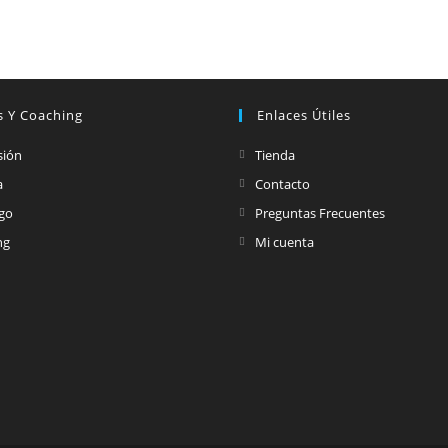
s Y Coaching
Enlaces Útiles
sión
Tienda
a
Contacto
zgo
Preguntas Frecuentes
ng
Mi cuenta